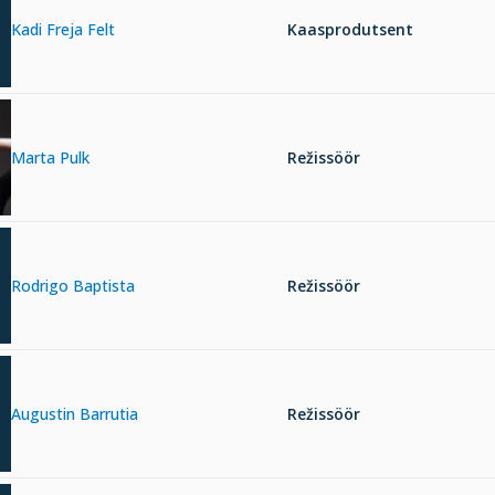
Kadi Freja Felt
Kaasprodutsent
Marta Pulk
Režissöör
Rodrigo Baptista
Režissöör
Augustin Barrutia
Režissöör