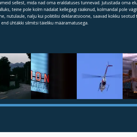
õnumeid sellest, mida nad oma eraldatuses tunnevad. Jutustada oma elu
ulluks, teine pole kolm nädalat kellegagi rääkinud, kolmandal pole vä
e, nutulaule, nalju kui poliitilisi deklaratsioone, saavad kokku seotud
d end ühtäkki silmitsi täieliku määramatusega.