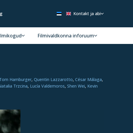
ng
Kontakt ja abi
ilmikogud
Filmivaldkonna inforuum
Tom Hamburger
,
Quentin Lazzarotto
,
César Málaga
,
Natalia Trzcina
,
Lucía Valdemoros
,
Shen Wei
,
Kevin