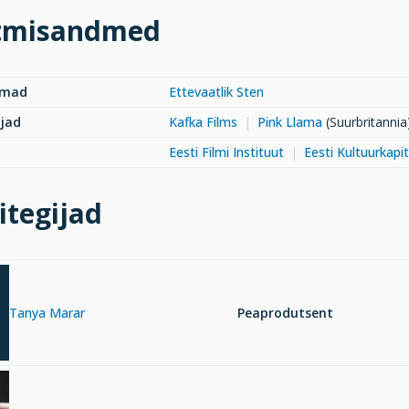
tmisandmed
rmad
Ettevaatlik Sten
jad
Kafka Films
Pink Llama
(Suurbritannia
Eesti Filmi Instituut
Eesti Kultuurkapit
itegijad
Tanya Marar
Peaprodutsent