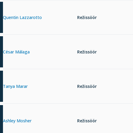
Quentin Lazzarotto
Režissöör
César Málaga
Režissöör
Tanya Marar
Režissöör
Ashley Mosher
Režissöör