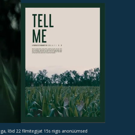
a, lõid 22 filmitegijat 15s riigis anonüümsed