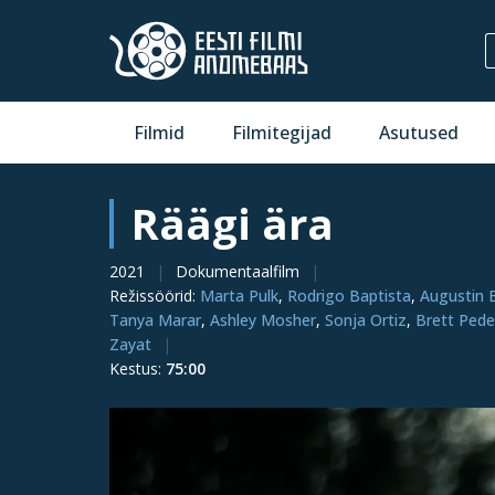
Filmid
Filmitegijad
Asutused
Räägi ära
2021
Dokumentaalfilm
Režissöörid
:
Marta Pulk
,
Rodrigo Baptista
,
Augustin B
Tanya Marar
,
Ashley Mosher
,
Sonja Ortiz
,
Brett Pede
Zayat
Kestus
:
75:00