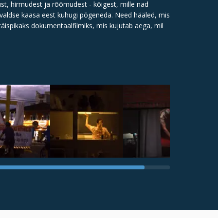
st, hirmudest ja rõõmudest - kõigest, mille nad
givaldse kaasa eest kuhugi põgeneda. Need hääled, mis
 täispikaks dokumentaalfilmiks, mis kujutab aega, mil