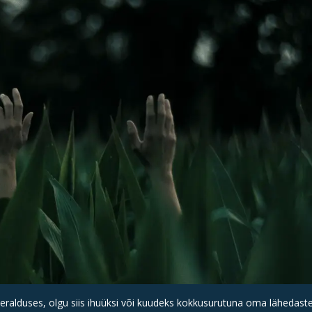
 eralduses, olgu siis ihuüksi või kuudeks kokkusurutuna oma lähedasteg