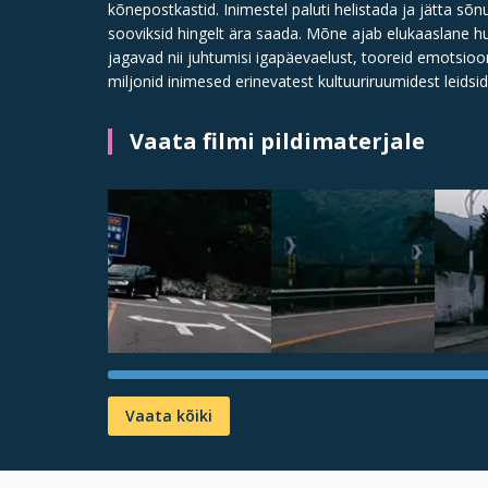
kõnepostkastid. Inimestel paluti helistada ja jätta s
sooviksid hingelt ära saada. Mõne ajab elukaaslane h
jagavad nii juhtumisi igapäevaelust, tooreid emotsioon
miljonid inimesed erinevatest kultuuriruumidest leidsi
Vaata filmi pildimaterjale
Vaata kõiki