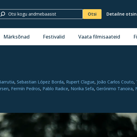
Otsi
Detailne otsi
Märksõnad
Festivalid
Vaata filmisaateid
F
arrutia
,
Sebastian López Borda
,
Rupert Clague
,
João Carlos Couto
,
rsen
,
Fermín Pedros
,
Pablo Radice
,
Norika Sefa
,
Gerónimo Tanoira
,