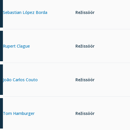
Sebastian López Borda
Režissöör
Rupert Clague
Režissöör
João Carlos Couto
Režissöör
Tom Hamburger
Režissöör