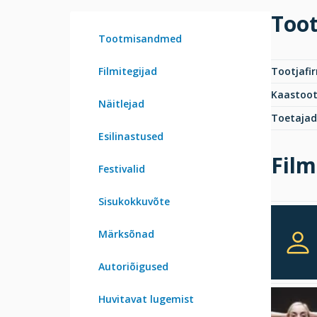
Too
Tootmisandmed
Filmitegijad
Tootjafi
Kaastoot
Näitlejad
Toetajad
Esilinastused
Film
Festivalid
Sisukokkuvõte
Märksõnad
Autoriõigused
Huvitavat lugemist