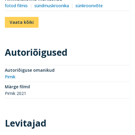
fotod filmis
sündmuskroonika
sünkroonvõte
Vaata kõiki
Autoriõigused
Autoriõiguse omanikud
Pimik
Märge filmil
Pimik 2021
Levitajad