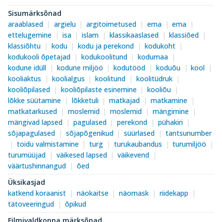
Sisumärksõnad
araablased
argielu
argitoimetused
ema
ema
ettelugemine
isa
islam
klassikaaslased
klassiõed
klassiõhtu
kodu
kodu ja perekond
kodukoht
kodukooli õpetajad
kodukoolitund
kodumaa
kodune idüll
kodune miljöö
kodutööd
koduõu
kool
kooliaktus
koolialgus
koolitund
koolitüdruk
kooliõpilased
kooliõpilaste esinemine
kooliõu
lõkke süütamine
lõkketuli
matkajad
matkamine
matkatarkused
moslemid
moslemid
mängimine
mängivad lapsed
pagulased
perekond
pühakiri
sõjapagulased
sõjapõgenikud
süürlased
tantsunumber
toidu valmistamine
turg
turukaubandus
turumiljöö
turumüüjad
väikesed lapsed
väikevend
väärtushinnangud
õed
Üksikasjad
katkend koraanist
näokaitse
näomask
riidekapp
tätoveeringud
õpikud
Filmivaldkonna märksõnad