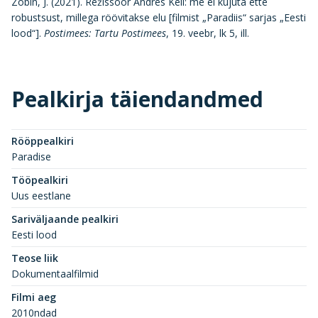
Zõbin, J. (2021). Režissöör Andres Keil: me ei kujuta ette
robustsust, millega röövitakse elu [filmist „Paradiis“ sarjas „Eesti
lood“].
Postimees: Tartu Postimees
, 19. veebr, lk 5, ill.
Pealkirja täiendandmed
Rööppealkiri
Paradise
Tööpealkiri
Uus eestlane
Sariväljaande pealkiri
Eesti lood
Teose liik
Dokumentaalfilmid
Filmi aeg
2010ndad