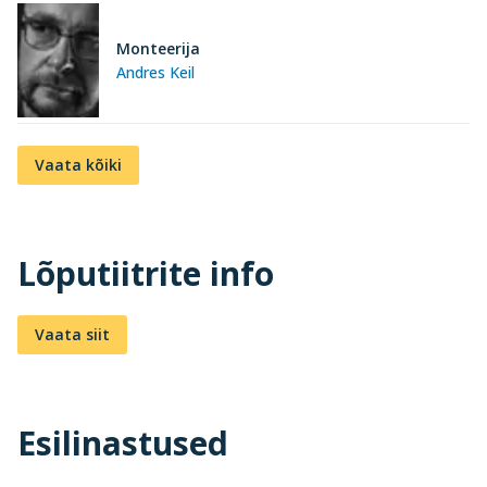
Monteerija
Andres Keil
Vaata kõiki
Lõputiitrite info
Vaata siit
Esilinastused