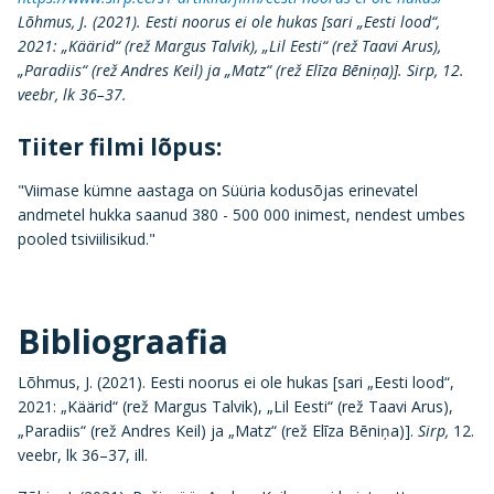
Lõhmus, J. (2021). Eesti noorus ei ole hukas [sari „Eesti lood“,
2021: „Käärid“ (rež Margus Talvik), „Lil Eesti“ (rež Taavi Arus),
„Paradiis“ (rež Andres Keil) ja „Matz“ (rež Elīza Bēniņa)]. Sirp, 12.
veebr, lk 36–37.
Tiiter filmi lõpus:
"Viimase kümne aastaga on Süüria kodusõjas erinevatel
andmetel hukka saanud 380 - 500 000 inimest, nendest umbes
pooled tsiviilisikud."
Bibliograafia
Lõhmus, J. (2021). Eesti noorus ei ole hukas [sari „Eesti lood“,
2021: „Käärid“ (rež Margus Talvik), „Lil Eesti“ (rež Taavi Arus),
„Paradiis“ (rež Andres Keil) ja „Matz“ (rež Elīza Bēniņa)].
Sirp,
12.
veebr, lk 36–37, ill.