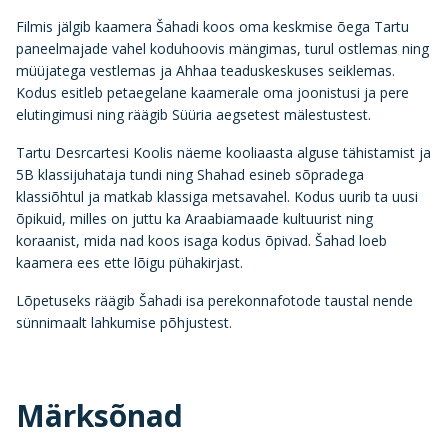
Filmis jälgib kaamera Šahadi koos oma keskmise õega Tartu
paneelmajade vahel koduhoovis mängimas, turul ostlemas ning
müüjatega vestlemas ja Ahhaa teaduskeskuses seiklemas.
Kodus esitleb petaegelane kaamerale oma joonistusi ja pere
elutingimusi ning räägib Süüria aegsetest mälestustest.
Tartu Desrcartesi Koolis näeme kooliaasta alguse tähistamist ja
5B klassijuhataja tundi ning Shahad esineb sõpradega
klassiõhtul ja matkab klassiga metsavahel. Kodus uurib ta uusi
õpikuid, milles on juttu ka Araabiamaade kultuurist ning
koraanist, mida nad koos isaga kodus õpivad. Šahad loeb
kaamera ees ette lõigu pühakirjast.
Lõpetuseks räägib Šahadi isa perekonnafotode taustal nende
sünnimaalt lahkumise põhjustest.
Märksõnad