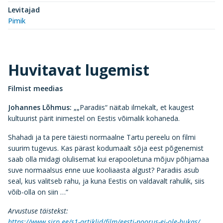
Levitajad
Pimik
Huvitavat lugemist
Filmist meedias
Johannes Lõhmus:
„„Paradiis“ näitab ilmekalt, et kaugest
kultuurist pärit inimestel on Eestis võimalik kohaneda.
Shahadi ja ta pere täiesti normaalne Tartu pereelu on filmi
suurim tugevus. Kas pärast kodumaalt sõja eest põgenemist
saab olla midagi olulisemat kui erapooletuna mõjuv põhjamaa
suve normaalsus enne uue kooliaasta algust? Paradiis asub
seal, kus valitseb rahu, ja kuna Eestis on valdavalt rahulik, siis
võib-olla on siin …“
Arvustuse täistekst:
https://www.sirp.ee/s1-artiklid/film/eesti-noorus-ei-ole-hukas/