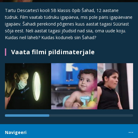
Tartu Descartes’i kooli 5B klassis õpib Šahad, 12 aastane
tüdruk. Film vaatab tüdruku igapäeva, mis pole päris igapäevane
igapäev. Šahadi perekond põgenes kuus aastat tagasi Süüriast
sõja eest. Neli aastat tagasi jõudsid nad siia, oma uude koju.
Kuidas neil läheb? Kuidas koduneb siin Šahad?
Vaata filmi pildimaterjale
Navigeeri