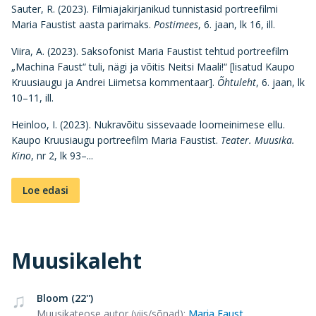
Sauter, R. (2023). Filmiajakirjanikud tunnistasid portreefilmi
Maria Faustist aasta parimaks.
Postimees
, 6. jaan, lk 16, ill.
Viira, A. (2023). Saksofonist Maria Faustist tehtud portreefilm
„Machina Faust“ tuli, nägi ja võitis Neitsi Maali!“ [lisatud Kaupo
Kruusiaugu ja Andrei Liimetsa kommentaar].
Õhtuleht
, 6. jaan, lk
10–11, ill.
Heinloo, I. (2023). Nukravõitu sissevaade loomeinimese ellu.
Kaupo Kruusiaugu portreefilm Maria Faustist.
Teater. Muusika.
Kino
, nr 2, lk 93–...
Loe edasi
Muusikaleht
Bloom (22'')
Muusikateose autor (viis/sõnad)
:
Maria Faust