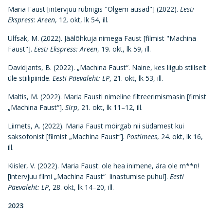
Maria Faust [intervjuu rubriigis "Olgem ausad"] (2022).
Eesti
Ekspress: Areen
, 12. okt, lk 54, ill.
Ulfsak, M. (2022). Jäälõhkuja nimega Faust [filmist "Machina
Faust"].
Eesti Ekspress: Areen
, 19. okt, lk 59, ill.
Davidjants, B. (2022). „Machina Faust“. Naine, kes liigub stiilselt
üle stiilipiiride.
Eesti Päevaleht: LP
, 21. okt, lk 53, ill.
Maltis, M. (2022). Maria Fausti nimeline filtreerimismasin [fimist
„Machina Faust“].
Sirp
, 21. okt, lk 11–12, ill.
Liimets, A. (2022). Maria Faust möirgab nii südamest kui
saksofonist [filmist „Machina Faust“].
Postimees
, 24. okt, lk 16,
ill.
Kiisler, V. (2022). Maria Faust: ole hea inimene, ära ole m**n!
[intervjuu filmi „Machina Faust“ linastumise puhul].
Eesti
Päevaleht: LP
, 28. okt, lk 14–20, ill.
2023