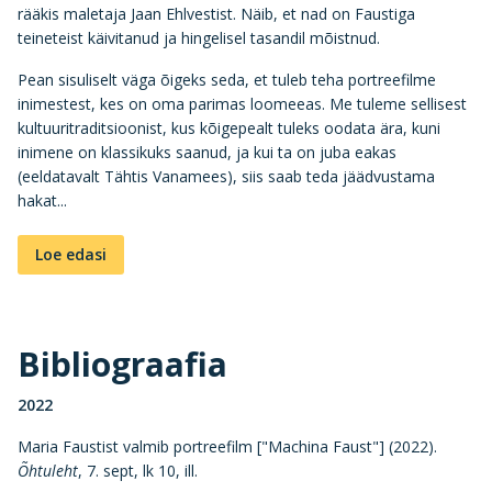
rääkis maletaja Jaan Ehlvestist. Näib, et nad on Faustiga
teineteist käivitanud ja hingelisel tasandil mõistnud.
Pean sisuliselt väga õigeks seda, et tuleb teha portreefilme
inimestest, kes on oma parimas loomeeas. Me tuleme sellisest
kultuuritraditsioonist, kus kõigepealt tuleks oodata ära, kuni
inimene on klassikuks saanud, ja kui ta on juba eakas
(eeldatavalt Tähtis Vanamees), siis saab teda jäädvustama
hakat...
Loe edasi
Bibliograafia
2022
Maria Faustist valmib portreefilm ["Machina Faust"] (2022).
Õhtuleht
, 7. sept, lk 10, ill.