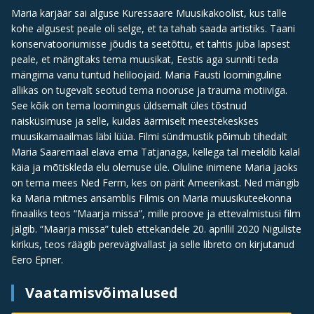
Maria karjäär sai alguse Kuressaare Muusikakoolist, kus talle
kohe algusest peale oli selge, et ta tahab saada artistiks. Taani
konservatooriumisse jõudis ta seetõttu, et tahtis juba lapsest
peale, et mängitaks tema muusikat, Eestis aga sunniti teda
mängima vanu tuntud heliloojaid. Maria Fausti loominguline
allikas on tugevalt seotud tema nooruse ja trauma motiiviga.
See kõik on tema loomingus üldsemalt üles tõstnud
naisküsimuse ja selle, kuidas äärmiselt meestekeskses
muusikamaailmas läbi lüüa. Filmi sündmustik põimub tihedalt
Maria Saaremaal elava ema Tatjanaga, kellega tal meeldib kalal
käia ja mõtiskleda elu olemuse üle. Oluline inimene Maria jaoks
on tema mees Ned Ferm, kes on pärit Ameerikast. Ned mängib
ka Maria mitmes ansamblis Filmis on Maria muusikuteekonna
finaaliks teos “Maarja missa”, mille proove ja ettevalmistusi film
jälgib. “Maarja missa” tuleb ettekandele 20. aprillil 2020 Niguliste
kirikus, teos räägib perevägivallast ja selle libreto on kirjutanud
Eero Epner.
Vaatamisvõimalused