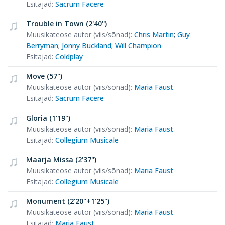
Esitajad
:
Sacrum Facere
Trouble in Town (2'40'')
Muusikateose autor (viis/sõnad)
:
Chris Martin
;
Guy
Berryman
;
Jonny Buckland
;
Will Champion
Esitajad
:
Coldplay
Move (57'')
Muusikateose autor (viis/sõnad)
:
Maria Faust
Esitajad
:
Sacrum Facere
Gloria (1'19'')
Muusikateose autor (viis/sõnad)
:
Maria Faust
Esitajad
:
Collegium Musicale
Maarja Missa (2'37'')
Muusikateose autor (viis/sõnad)
:
Maria Faust
Esitajad
:
Collegium Musicale
Monument (2'20''+1'25'')
Muusikateose autor (viis/sõnad)
:
Maria Faust
Esitajad
:
Maria Faust