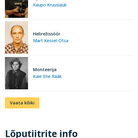
Kaupo Kruusiauk
Helirežissöör
Mart Kessel-Otsa
Monteerija
Kaie-Ene Rääk
Vaata kõiki
Lõputiitrite info