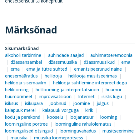
enesetsensuurita kõnepruuk.
Märksõnad
Sisumärksõnad
alkoholi tarbimine
auhindade saajad
auhinnatseremoonia
džässansambel
džässmuusika
džässmuusikud
ema
ema
ema ja tütre suhted
emantsipeerunud naine
enesemääratlus
helilooja
helilooja musitseerimas
helilooja sisemaailm
helilooja suhtlemine interpreetidega
helilooming
helilooming ja interpretatsioon
huumor
huumorimeel
improvisatsioon
Internet
isiklik lugu
isiksus
isikupära
joobnud
joomine
julgus
kalapüük merel
kalapüük võrguga
kirik
kodu ja perekond
kooselu
loojanatuur
looming
loominguline portree
loominguline rahulolematus
loomingulised otsingud
loominguvabadus
musitseerimine
muusika
muusika loomeprotsess