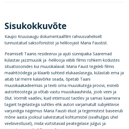
Sisukokkuvõte
Kaupo Kruusiaugu dokumentaalfilm rahvusvaheliselt
tunnustatud saksofonistist ja heliloojast Maria Faustist.
Peamiselt Taanis resideeruv ja ajuti sünnipaika Saaremad
külastav jazzmuusik ja -helilooja viibib filmis rohkem kodustes
situatsioonides kui muusikalaval. Maria Faust tegeleb filmis
maalritöödega ja klaarib suhteid elukaaslasega, külastab ema ja
aitab tal merre kalavõrke seada, õpetab Taani
muusikaakadeemias ja teeb oma muusikutega proovi, esineb
autoriteostega ja võtab vastu muusikaauhinda, joob veini ja
õlut. Vormilt vaatlev, kuid intiimsust taotlev ja samas kaamera
tagant tegelastega suhtlev ehk autori varjamatult subjektiivse
varjundiga nägemus Maria Fausti elust ja tegemistest baseerub
mõne aasta jooksul salvestatud kohtumistel (sealhulgas ühel
veebivestlusel), mida vürtsitavad peategelase julgus ja