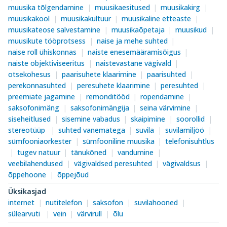
muusika tõlgendamine
muusikaesitused
muusikakirg
muusikakool
muusikakultuur
muusikaline etteaste
muusikateose salvestamine
muusikaõpetaja
muusikud
muusikute tööprotsess
naise ja mehe suhted
naise roll ühiskonnas
naiste enesemääramisõigus
naiste objektiviseeritus
naistevastane vägivald
otsekohesus
paarisuhete klaarimine
paarisuhted
perekonnasuhted
peresuhete klaarimine
peresuhted
preemiate jagamine
remonditööd
ropendamine
saksofonimäng
saksofonimängija
seina värvimine
siseheitlused
sisemine vabadus
skaipimine
soorollid
stereotüüp
suhted vanematega
suvila
suvilamiljöö
sümfooniaorkester
sümfooniline muusika
telefonisuhtlus
tugev natuur
tänukõned
vandumine
veebilahendused
vägivaldsed peresuhted
vägivaldsus
õppehoone
õppejõud
Üksikasjad
internet
nutitelefon
saksofon
suvilahooned
sülearvuti
vein
värvirull
õlu