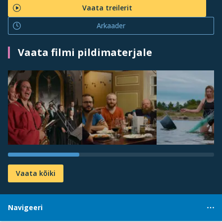
Vaata treilerit
Arkaader
Vaata filmi pildimaterjale
Vaata kõiki
Navigeeri