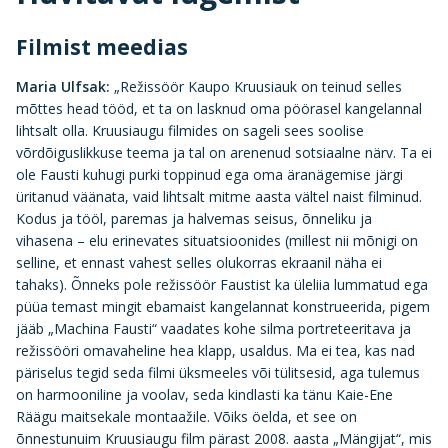
Filmist meedias
Maria Ulfsak:
„Režissöör Kaupo Kruusiauk on teinud selles
mõttes head tööd, et ta on lasknud oma pöörasel kangelannal
lihtsalt olla. Kruusiaugu filmides on sageli sees soolise
võrdõiguslikkuse teema ja tal on arenenud sotsiaalne närv. Ta ei
ole Fausti kuhugi purki toppinud ega oma äranägemise järgi
üritanud väänata, vaid lihtsalt mitme aasta vältel naist filminud.
Kodus ja tööl, paremas ja halvemas seisus, õnneliku ja
vihasena – elu erinevates situatsioonides (millest nii mõnigi on
selline, et ennast vahest selles olukorras ekraanil näha ei
tahaks). Õnneks pole režissöör Faustist ka üleliia lummatud ega
püüa temast mingit ebamaist kangelannat konstrueerida, pigem
jääb „Machina Fausti“ vaadates kohe silma portreteeritava ja
režissööri omavaheline hea klapp, usaldus. Ma ei tea, kas nad
päriselus tegid seda filmi üksmeeles või tülitsesid, aga tulemus
on harmooniline ja voolav, seda kindlasti ka tänu Kaie-Ene
Räägu maitsekale montaažile. Võiks öelda, et see on
õnnestunuim Kruusiaugu film pärast 2008. aasta „Mängijat“, mis