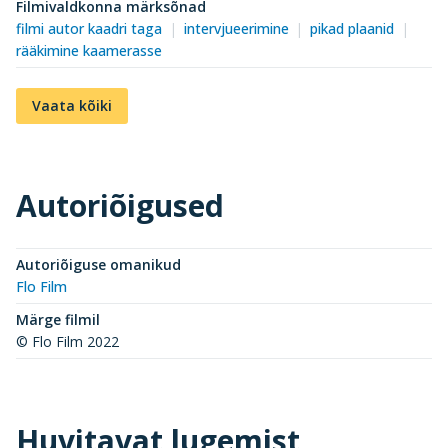
Filmivaldkonna märksõnad
filmi autor kaadri taga
intervjueerimine
pikad plaanid
rääkimine kaamerasse
Vaata kõiki
Autoriõigused
Autoriõiguse omanikud
Flo Film
Märge filmil
© Flo Film 2022
Huvitavat lugemist