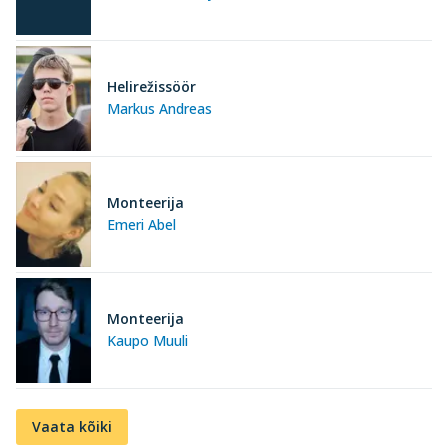
Helirežissöör
Markus Andreas
Monteerija
Emeri Abel
Monteerija
Kaupo Muuli
Vaata kõiki