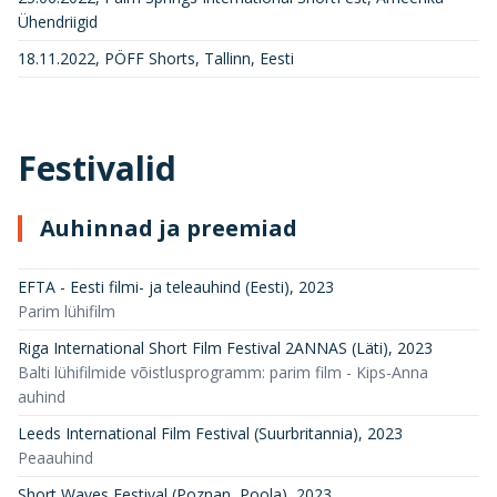
Ühendriigid
18.11.2022, PÖFF Shorts, Tallinn, Eesti
Festivalid
Auhinnad ja preemiad
EFTA - Eesti filmi- ja teleauhind (Eesti)
,
2023
Parim lühifilm
Riga International Short Film Festival 2ANNAS (Läti)
,
2023
Balti lühifilmide võistlusprogramm: parim film - Kips-Anna
auhind
Leeds International Film Festival (Suurbritannia)
,
2023
Peaauhind
Short Waves Festival (Poznan, Poola)
,
2023