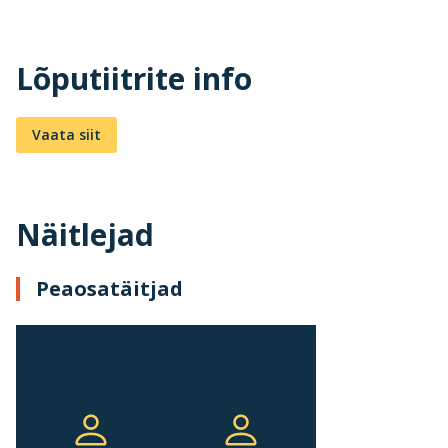
Lõputiitrite info
Vaata siit
Näitlejad
Peaosatäitjad