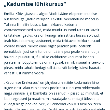
„Kadumise lühikursus“
Emilia Kõiv:
„Kassett algab Madli Lääne eksperimentaalse
bussisõiduga „Kallid reisijad“. Tekstitu veerandtund möödub
Tallinna linnaliini bussis, kus hakkavad kaduma
võõrastevahelised piirid, mida muidu ühissõidukites nii kiivalt
kaitstakse. Igaüks, kes on kunagi rahvast täis bussis sõitnud,
teab hästi ebamugavustunnet, mida tekitavad kokku surutud
võõrad kehad, millest enne õiget peatust pole lootustki
eemalduda. Just selle tunde on Lääne pea peale keeranud ja
hakanud puudutust, füüsilise eraldatuse kadumist hoopis
pühitsema. Lõpptulemus on magusalt inimlik visuaalne teekond,
pärast mida tahaks kedagi kallistada või kellelgi käest haarata –
vahest just nimme võõral.
„Kadumise lühikursus“ on järjekordne näide kodumaise kino
tugevusest. Alati ei ole tarvis pooltteist tundi (või rohkematki,
nagu viimasel ajal kombeks on saanud) – piisab 20 minutist, et
luua tegelased ja maailm, mis vaatajale ka midagi ütlevad ja
kuidagi hinge poevad. See, kui erinevad kõik viis filmi on, teeb
terviku üksnes tugevamaks, ükski teos ei astu teisele kandadele.