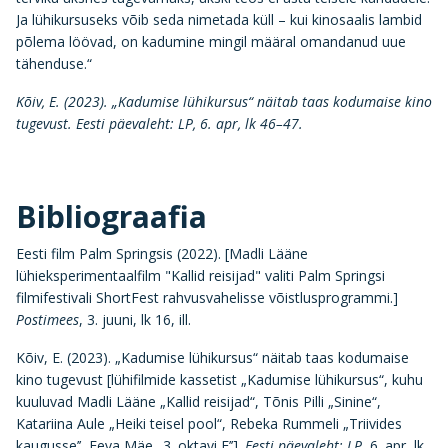
Ja lühikursuseks võib seda nimetada küll – kui kinosaalis lambid
põlema löövad, on kadumine mingil määral omandanud uue
tähenduse.“
Kõiv, E. (2023). „Kadumise lühikursus“ näitab taas kodumaise kino
tugevust. Eesti päevaleht: LP, 6. apr, lk 46–47.
Bibliograafia
Eesti film Palm Springsis (2022). [Madli Lääne
lühieksperimentaalfilm "Kallid reisijad" valiti Palm Springsi
filmifestivali ShortFest rahvusvahelisse võistlusprogrammi.]
Postimees
, 3. juuni, lk 16, ill.
Kõiv, E. (2023). „Kadumise lühikursus“ näitab taas kodumaise
kino tugevust [lühifilmide kassetist „Kadumise lühikursus“, kuhu
kuuluvad Madli Lääne „Kallid reisijad“, Tõnis Pilli „Sinine“,
Katariina Aule „Heiki teisel pool“, Rebeka Rummeli „Triivides
kaugusse’’, Eeva Mäe „3. oktavi F’’].
Eesti päevaleht: LP
, 6. apr, lk