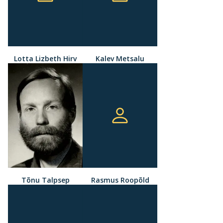
Lotta Lizbeth Hirv
Kalev Metsalu
Tõnu Talpsep
Rasmus Roopõld