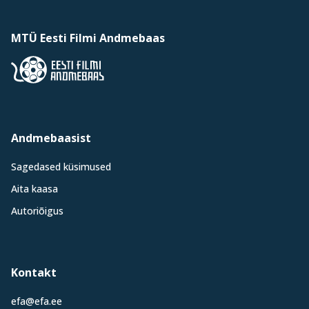
MTÜ Eesti Filmi Andmebaas
Andmebaasist
Sagedased küsimused
Aita kaasa
Autoriõigus
Kontakt
efa@efa.ee