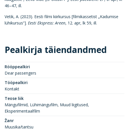
46–47, ill.
Vetik, A. (2023). Eesti filmi kiirkursus [filmikassetist „Kadumise
lühikursus“].
Eesti Ekspress: Areen
, 12. apr, lk 59, ill.
Pealkirja täiendandmed
Rööppealkiri
Dear passengers
Tööpealkiri
Kontakt
Teose liik
Mängufilmid, Lühimängufilm, Muud liigitused,
Eksperimentaalfilm
Žanr
Muusika/tantsu