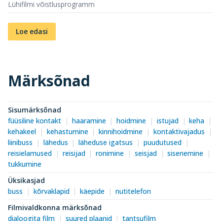
Lühifilmi võistlusprogramm
Loe edasi
Märksõnad
Sisumärksõnad
füüsiline kontakt
haaramine
hoidmine
istujad
keha
kehakeel
kehastumine
kinnihoidmine
kontaktivajadus
liinibuss
lähedus
läheduse igatsus
puudutused
reisielamused
reisijad
ronimine
seisjad
sisenemine
tukkumine
Üksikasjad
buss
kõrvaklapid
käepide
nutitelefon
Filmivaldkonna märksõnad
dialoogita film
suured plaanid
tantsufilm