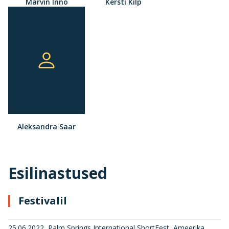
Marvin Inno
Kersti Kilp
Aleksandra Saar
Esilinastused
Festivalil
25.06.2022, Palm Springs International ShortFest, Ameerika