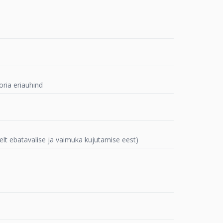
ria eriauhind
elt ebatavalise ja vaimuka kujutamise eest)