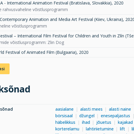
- International Animation Festival (Bratislava, Slovakkia)
,
2020
de rahvusvaheline võistlusprogramm
Contemporary Animation and Media Art Festival (Kiiev, Ukraina)
,
202
eline võistlusprogramm
Festival – International Film Festival for Children and Youth in Zlín (Tše
lmide võistlusprogramm: Zlin Dog
ld Festival of Animated Film (Bulgaaria)
,
2020
asi
ksõnad
ksõnad
aasialane
alasti mees
alasti naine
börsisaal
džungel
enesepaljastus
häbelikkus
ihad
jõuetus
kajakad
korterelamu
lahtiriietumine
lift
l