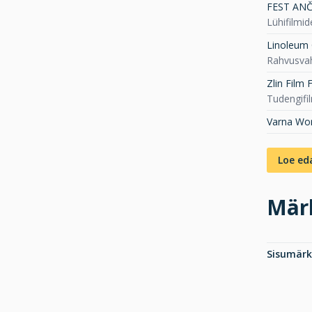
FEST ANČA 
Lühifilmi
Linoleum 
Rahvusvah
Zlin Film 
Tudengifi
Varna Wor
Loe ed
Mär
Sisumär