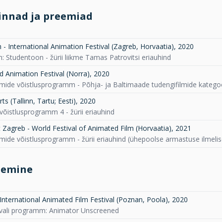
innad ja preemiad
- International Animation Festival (Zagreb, Horvaatia)
,
2020
 Studentoon - žürii liikme Tamas Patrovitsi eriauhind
d Animation Festival (Norra)
,
2020
lmide võistlusprogramm - Põhja- ja Baltimaade tudengifilmide kategoo
s (Tallinn, Tartu; Eesti)
,
2020
võistlusprogramm 4 - žürii eriauhind
 Zagreb - World Festival of Animated Film (Horvaatia)
,
2021
lmide võistlusprogramm - žürii eriauhind (ühepoolse armastuse ilmelis
lemine
International Animated Film Festival (Poznan, Poola)
,
2020
ivali programm: Animator Unscreened