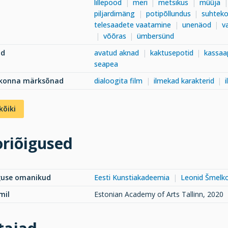
lillepood
meri
metsikus
müüja
piljardimäng
potipõllundus
suhtek
telesaadete vaatamine
unenäod
v
võõras
ümbersünd
ad
avatud aknad
kaktusepotid
kassaa
seapea
dkonna märksõnad
dialoogita film
ilmekad karakterid
kõiki
riõigused
guse omanikud
Eesti Kunstiakadeemia
Leonid Šmelk
mil
Estonian Academy of Arts Tallinn, 2020