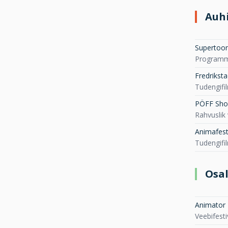
Auh
Supertoon 
Programm:
Fredriksta
Tudengifi
PÖFF Short
Rahvuslik 
Animafest
Tudengifi
Osa
Animator 
Veebifest