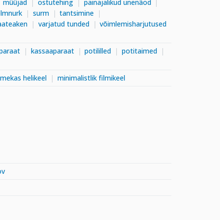
müüjad
ostutehing
painajalikud unenäod
olmnurk
surm
tantsimine
aateaken
varjatud tunded
võimlemisharjutused
paraat
kassaaparaat
potililled
potitaimed
ilmekas helikeel
minimalistlik filmikeel
ov