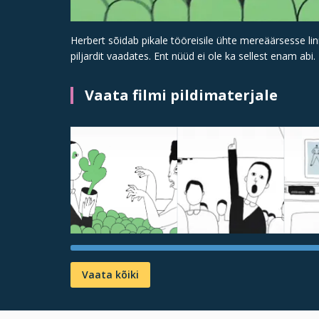
Herbert sõidab pikale tööreisile ühte mereäärsesse li
piljardit vaadates. Ent nüüd ei ole ka sellest enam abi.
Vaata filmi pildimaterjale
Vaata kõiki