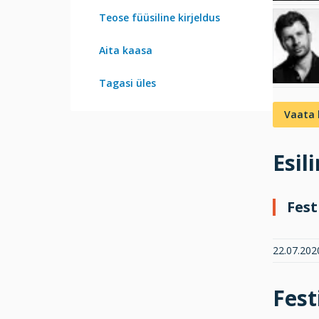
Teose füüsiline kirjeldus
Aita kaasa
Tagasi üles
Vaata 
Esil
Fest
22.07.202
Fest