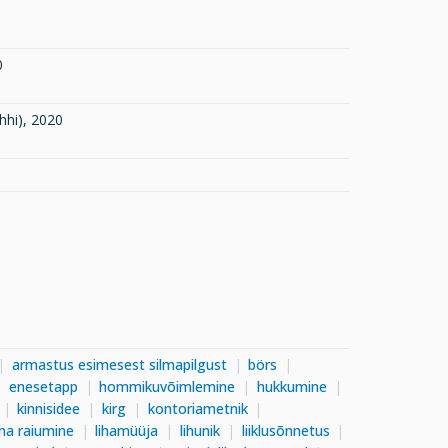
0
hhi)
,
2020
armastus esimesest silmapilgust
börs
enesetapp
hommikuvõimlemine
hukkumine
kinnisidee
kirg
kontoriametnik
iha raiumine
lihamüüja
lihunik
liiklusõnnetus