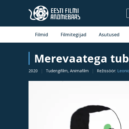
Filmid
Filmitegijad
Asutused
Merevaatega tu
2020
Tudengifilm, Animafilm
Režissöör
:
Leoni