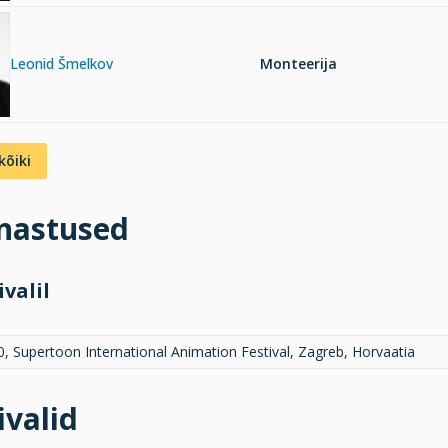
Leonid Šmelkov
Monteerija
kõiki
inastused
ivalil
0, Supertoon International Animation Festival, Zagreb, Horvaatia
ivalid