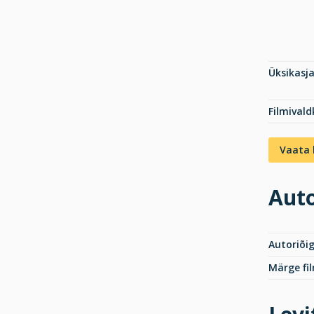
Üksikasj
Filmival
Vaata 
Auto
Autoriõi
Märge fil