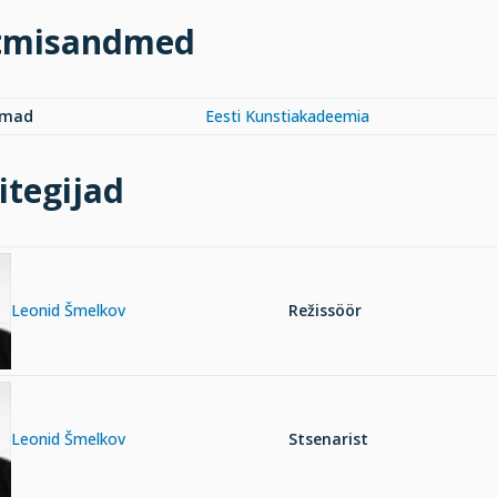
tmisandmed
rmad
Eesti Kunstiakadeemia
itegijad
Leonid Šmelkov
Režissöör
Leonid Šmelkov
Stsenarist