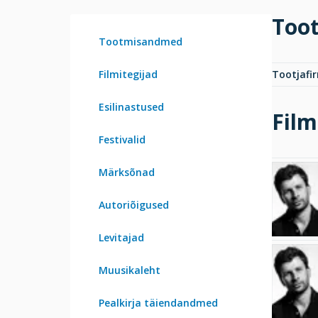
Too
Tootmisandmed
Filmitegijad
Tootjafi
Esilinastused
Film
Festivalid
Märksõnad
Autoriõigused
Levitajad
Muusikaleht
Pealkirja täiendandmed