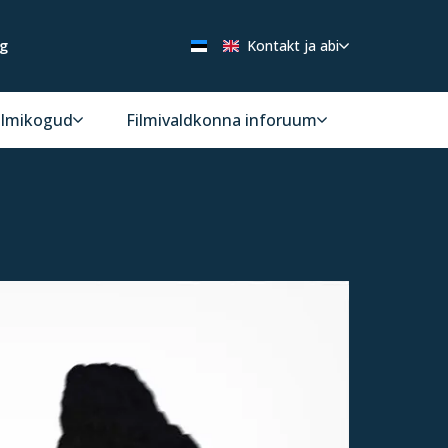
ng
Kontakt ja abi
ilmikogud
Filmivaldkonna inforuum