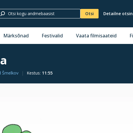
Otsi
Detailne otsi
Märksõnad
Festivalid
Vaata filmisaateid
F
ba
d Šmelkov
Kestus
:
11:55