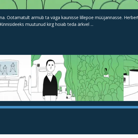
nna. Ootamatult armub ta väga kaunisse lillepoe müüjannasse. Herbert 
 Kinnisideeks muutunud kirg hoiab teda ärkvel ...