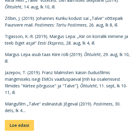
Riina Hein „Talve“ võtetest: olin äärmiselt skeptiline (2019).
Õhtuleht
, 14. aug, lk 10, ill.
Zõbin, J. (2019). Johannes Kuriku kodust sai „Talve“ võttepaik
Paunvere mail.
Postimees: Tartu Postimees
, 26. aug, lk 8, ill.
Tigasson, K.-R. (2019). Margus Lepa: „Kiir on korralik inimene ja
teeb õiget asja!“
Eesti Ekspress
, 28. aug, lk 4, ill.
Margus Lepa asub taas Kiire rolli (2019).
Õhtuleht
, 29. aug, lk 10,
ill.
Jazepov, T. (2019). Franz Malmsten: käisin õudusfilmis
mängimiseks isegi EMOs vaatluspäeval [mh ka osalemisest
filmides "Kiirtee põrgusse" ja "Talve"].
Õhtuleht
, 11. sept, lk 10-
11, ill.
Mängufilm „Talve“ esilinastub Jõgeval (2019).
Postimees
, 30.
dets, lk 4....
Loe edasi