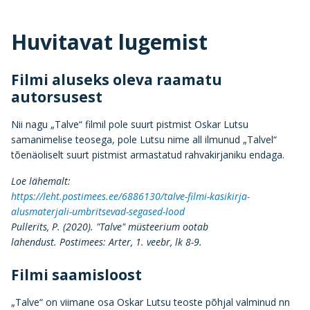
Huvitavat lugemist
Filmi aluseks oleva raamatu
autorsusest
Nii nagu „Talve“ filmil pole suurt pistmist Oskar Lutsu
samanimelise teosega, pole Lutsu nime all ilmunud „Talvel“
tõenäoliselt suurt pistmist armastatud rahvakirjaniku endaga.
Loe lähemalt:
https://leht.postimees.ee/6886130/talve-filmi-kasikirja-
alusmaterjali-umbritsevad-segased-lood
Pullerits, P. (2020). "Talve" müsteerium ootab
lahendust.
Postimees: Arter,
1. veebr, lk 8-9.
Filmi saamisloost
„Talve“ on viimane osa Oskar Lutsu teoste põhjal valminud nn