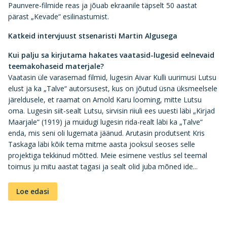
Paunvere-filmide reas ja jõuab ekraanile täpselt 50 aastat
pärast „Kevade“ esilinastumist.
Katkeid intervjuust stsenaristi Martin Algusega
Kui palju sa kirjutama hakates vaatasid-lugesid eelnevaid
teemakohaseid materjale?
Vaatasin üle varasemad filmid, lugesin Aivar Kulli uurimusi Lutsu
elust ja ka „Talve“ autorsusest, kus on jõutud üsna üksmeelsele
järeldusele, et raamat on Arnold Karu looming, mitte Lutsu
oma. Lugesin siit-sealt Lutsu, sirvisin riiuli ees uuesti läbi „Kirjad
Maarjale“ (1919) ja muidugi lugesin rida-realt läbi ka „Talve“
enda, mis seni oli lugemata jäänud. Arutasin produtsent Kris
Taskaga läbi kõik tema mitme aasta jooksul seoses selle
projektiga tekkinud mõtted. Meie esimene vestlus sel teemal
toimus ju mitu aastat tagasi ja sealt olid juba mõned ide...
Loe edasi