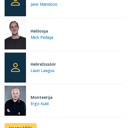
Jane Mändsoo
Helilooja
Mick Pedaja
Helirežissöör
Lauri Laagus
Monteerija
Ergo Kuld