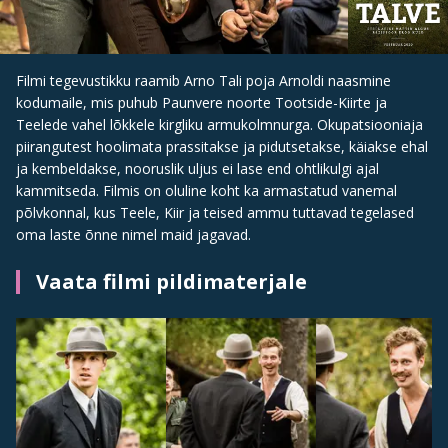
Filmi tegevustikku raamib Arno Tali poja Arnoldi naasmine
kodumaile, mis puhub Paunvere noorte Tootside-Kiirte ja
Teelede vahel lõkkele kirgliku armukolmnurga. Okupatsiooniaja
piirangutest hoolimata prassitakse ja pidutsetakse, käiakse ehal
ja kembeldakse, nooruslik uljus ei lase end ohtlikulgi ajal
kammitseda. Filmis on oluline koht ka armastatud vanemal
põlvkonnal, kus Teele, Kiir ja teised ammu tuttavad tegelased
oma laste õnne nimel maid jagavad.
Vaata filmi pildimaterjale