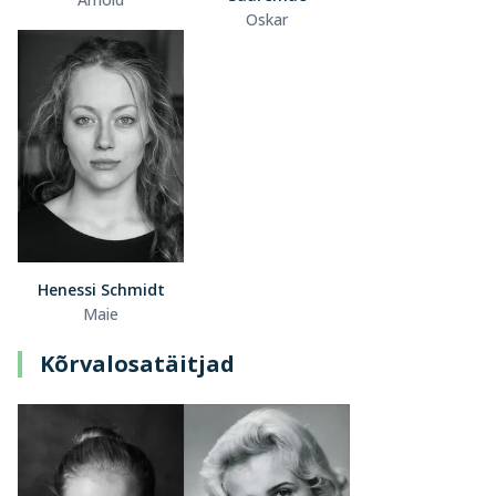
Oskar
Henessi Schmidt
Maie
Kõrvalosatäitjad