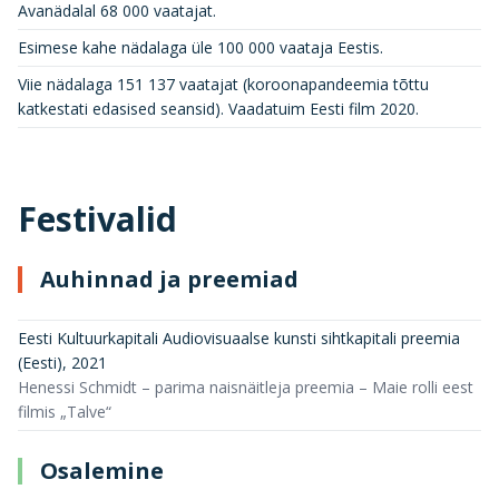
Avanädalal 68 000 vaatajat.
Esimese kahe nädalaga üle 100 000 vaataja Eestis.
Viie nädalaga 151 137 vaatajat (koroonapandeemia tõttu
katkestati edasised seansid). Vaadatuim Eesti film 2020.
Festivalid
Auhinnad ja preemiad
Eesti Kultuurkapitali Audiovisuaalse kunsti sihtkapitali preemia
(Eesti)
,
2021
Henessi Schmidt – parima naisnäitleja preemia – Maie rolli eest
filmis „Talve“
Osalemine