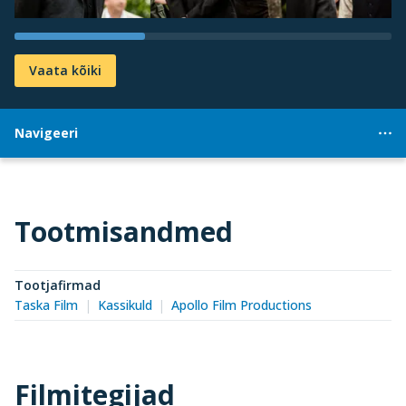
Vaata kõiki
Navigeeri
Tootmisandmed
Tootjafirmad
Taska Film
Kassikuld
Apollo Film Productions
Filmitegijad