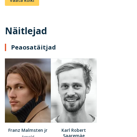
Vaata kõiki
Näitlejad
Peaosatäitjad
Franz Malmsten jr
Karl Robert
Saaremäe
Arnold