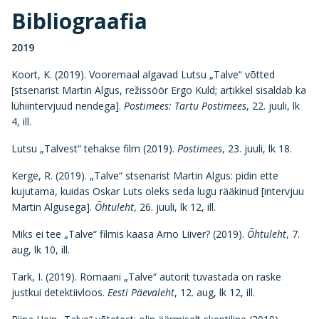
Bibliograafia
2019
Koort, K. (2019). Vooremaal algavad Lutsu „Talve“ võtted
[stsenarist Martin Algus, režissöör Ergo Kuld; artikkel sisaldab ka
lühiintervjuud nendega].
Postimees: Tartu Postimees
, 22. juuli, lk
4, ill.
Lutsu „Talvest“ tehakse film (2019).
Postimees
, 23. juuli, lk 18.
Kerge, R. (2019). „Talve“ stsenarist Martin Algus: pidin ette
kujutama, kuidas Oskar Luts oleks seda lugu rääkinud [intervjuu
Martin Algusega].
Õhtuleht
, 26. juuli, lk 12, ill.
Miks ei tee „Talve“ filmis kaasa Arno Liiver? (2019).
Õhtuleht
, 7.
aug, lk 10, ill.
Tark, I. (2019). Romaani „Talve“ autorit tuvastada on raske
justkui detektiivloos.
Eesti Päevaleht
, 12. aug, lk 12, ill.