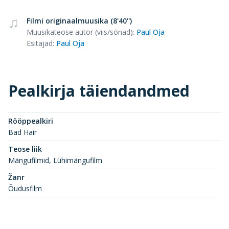
Filmi originaalmuusika (8'40'')
Muusikateose autor (viis/sõnad)
:
Paul Oja
Esitajad
:
Paul Oja
Pealkirja täiendandmed
Rööppealkiri
Bad Hair
Teose liik
Mängufilmid, Lühimängufilm
Žanr
Õudusfilm