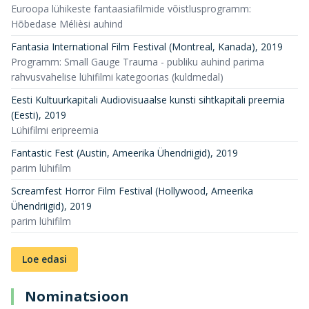
Euroopa lühikeste fantaasiafilmide võistlusprogramm:
Hõbedase Mélièsi auhind
Fantasia International Film Festival (Montreal, Kanada)
,
2019
Programm: Small Gauge Trauma - publiku auhind parima
rahvusvahelise lühifilmi kategoorias (kuldmedal)
Eesti Kultuurkapitali Audiovisuaalse kunsti sihtkapitali preemia
(Eesti)
,
2019
Lühifilmi eripreemia
Fantastic Fest (Austin, Ameerika Ühendriigid)
,
2019
parim lühifilm
Screamfest Horror Film Festival (Hollywood, Ameerika
Ühendriigid)
,
2019
parim lühifilm
Loe edasi
Nominatsioon