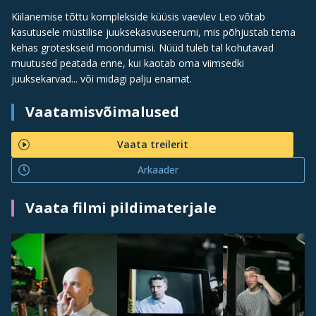
Kiilanemise tõttu komplekside küüsis vaevlev Leo võtab
kasutusele müstilise juuksekasvuseerumi, mis põhjustab tema
kehas groteskseid moondumisi. Nüüd tuleb tal kohutavad
muutused peatada enne, kui kaotab oma viimsedki
juuksekarvad... või midagi palju enamat.
Vaatamisvõimalused
Vaata treilerit
Arkaader
Vaata filmi pildimaterjale