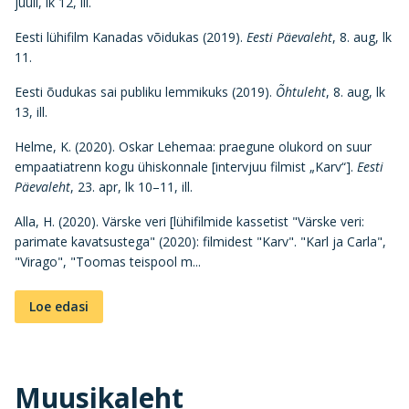
juuli, lk 12, ill.
Eesti lühifilm Kanadas võidukas (2019).
Eesti Päevaleht
, 8. aug, lk
11.
Eesti õudukas sai publiku lemmikuks (2019).
Õhtuleht
, 8. aug, lk
13, ill.
Helme, K. (2020). Oskar Lehemaa: praegune olukord on suur
empaatiatrenn kogu ühiskonnale [intervjuu filmist „Karv“].
Eesti
Päevaleht
, 23. apr, lk 10–11, ill.
Alla, H. (2020). Värske veri [lühifilmide kassetist "Värske veri:
parimate kavatsustega" (2020): filmidest "Karv". "Karl ja Carla",
"Virago", "Toomas teispool m...
Loe edasi
Muusikaleht