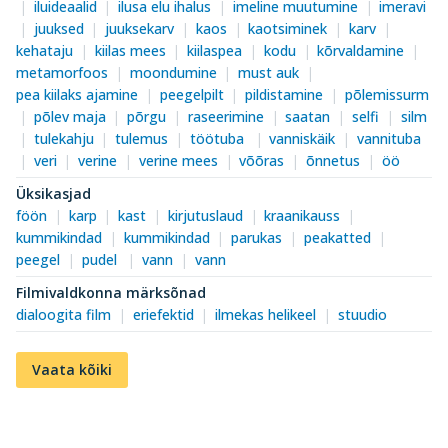
iluideaalid
ilusa elu ihalus
imeline muutumine
imeravi
juuksed
juuksekarv
kaos
kaotsiminek
karv
kehataju
kiilas mees
kiilaspea
kodu
kõrvaldamine
metamorfoos
moondumine
must auk
pea kiilaks ajamine
peegelpilt
pildistamine
põlemissurm
põlev maja
põrgu
raseerimine
saatan
selfi
silm
tulekahju
tulemus
töötuba
vanniskäik
vannituba
veri
verine
verine mees
võõras
õnnetus
öö
Üksikasjad
föön
karp
kast
kirjutuslaud
kraanikauss
kummikindad
kummikindad
parukas
peakatted
peegel
pudel
vann
vann
Filmivaldkonna märksõnad
dialoogita film
eriefektid
ilmekas helikeel
stuudio
Vaata kõiki