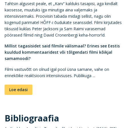
Tahtsin algusest peale, et „Karv” kalduks tasapisi, aga kindlalt
kaosesse, muutuks iga minutiga aina valjemaks ja
intensiivsemaks. Proovisin tabada midagi sellist, nagu olin
kogenud parimatel HÕFF-i õudukate seanssidel. Filmi kirjutades
tiksusid kuklas Peter Jacksoni ja Sam Raimi varasemad
pöörased filmid ning David Cronenbergi keha-horror’id.
Millist tagasisidet said filmile välismaal? Erines see Eestis
kuuldud kommentaaridest või tõlgendati filmi kõikjal
samamoodi?
Filmi vastuvõtt on olnud igal pool üsna sarnane, vahe on
ennekõike reaktsiooni intensiivsuses. Publikuga ...
Loe edasi
Bibliograafia