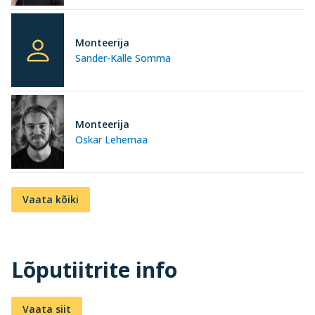
Monteerija
Sander-Kalle Somma
Monteerija
Oskar Lehemaa
Vaata kõiki
Lõputiitrite info
Vaata siit