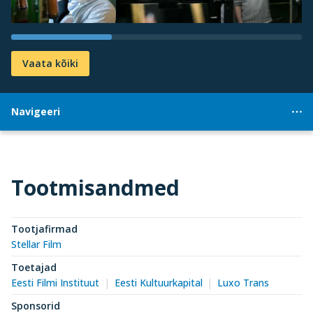
Vaata kõiki
Navigeeri
Tootmisandmed
Tootjafirmad
Stellar Film
Toetajad
Eesti Filmi Instituut
Eesti Kultuurkapital
Luxo Trans
Sponsorid