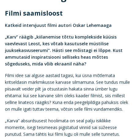
Filmi saamisloost
Katkeid intervjuust filmi autori Oskar Lehemaaga
„Karv” räägib „kiilanemise tõttu komplekside küüsis
vaevlevast Leost, kes võtab kasutusele müstilise
juuksekasvuseerumi”. Hästi see mõistagi ei lõppe. Kust
ammutasid inspiratsiooni selliseks heas mõttes
sõgeduseks, mida võib ekraanil näha?
Filmi idee sai alguse aastaid tagasi, kui üsna mõtlemata
kritseldasin märkmikusse karvase silmamuna. See tundus mulle
piisavalt veider pilt ja otsustasin hakata sinna ümber lugu
ehitama: kui see karvane silm oleks kaader filmist, siis millest
selline linateos räägiks? Kuna enda peegelpildiga pahuksis olek
on mulle igati tuttav teema, võtsin selle filmi vundamendiks.
„Karva” absurdsusest hoolimata on seal palju isiklikke
momente, isegi teismeeas pigistatud vinnid sai süžeesse
punutud. Sama tähtis kui filmi lugu oli mulle selle tunnetus.