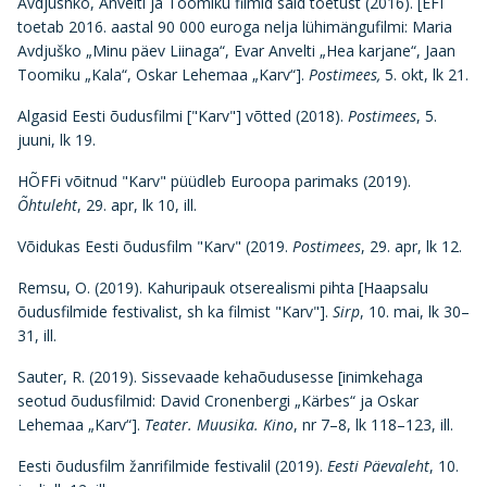
Avdjushko, Anvelti ja Toomiku filmid said toetust (2016). [EFI
toetab 2016. aastal 90 000 euroga nelja lühimängufilmi: Maria
Avdjuško „Minu päev Liinaga“, Evar Anvelti „Hea karjane“, Jaan
Toomiku „Kala“, Oskar Lehemaa „Karv“].
Postimees,
5. okt, lk 21.
Algasid Eesti õudusfilmi ["Karv"] võtted (2018).
Postimees
, 5.
juuni, lk 19.
HÕFFi võitnud "Karv" püüdleb Euroopa parimaks (2019).
Õhtuleht
, 29. apr, lk 10, ill.
Võidukas Eesti õudusfilm "Karv" (2019.
Postimees
, 29. apr, lk 12.
Remsu, O. (2019). Kahuripauk otserealismi pihta [Haapsalu
õudusfilmide festivalist, sh ka filmist "Karv"].
Sirp
, 10. mai, lk 30–
31, ill.
Sauter, R. (2019). Sissevaade kehaõudusesse [inimkehaga
seotud õudusfilmid: David Cronenbergi „Kärbes“ ja Oskar
Lehemaa „Karv“].
Teater. Muusika. Kino
, nr 7–8, lk 118–123, ill.
Eesti õudusfilm žanrifilmide festivalil (2019).
Eesti Päevaleht
, 10.