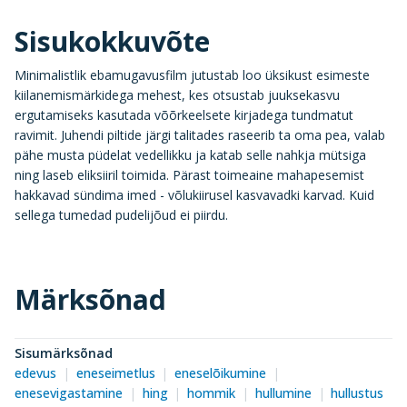
Sisukokkuvõte
Minimalistlik ebamugavusfilm jutustab loo üksikust esimeste
kiilanemismärkidega mehest, kes otsustab juuksekasvu
ergutamiseks kasutada võõrkeelsete kirjadega tundmatut
ravimit. Juhendi piltide järgi talitades raseerib ta oma pea, valab
pähe musta püdelat vedellikku ja katab selle nahkja mütsiga
ning laseb eliksiiril toimida. Pärast toimeaine mahapesemist
hakkavad sündima imed - võlukiirusel kasvavadki karvad. Kuid
sellega tumedad pudelijõud ei piirdu.
Märksõnad
Sisumärksõnad
edevus
eneseimetlus
eneselõikumine
enesevigastamine
hing
hommik
hullumine
hullustus