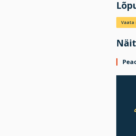
Lõpu
Vaata s
Näit
Pea