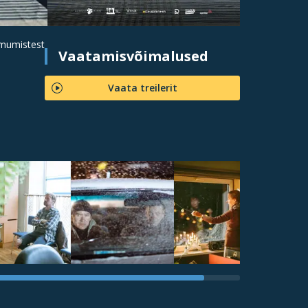
rmumistest
Vaatamisvõimalused
Vaata treilerit