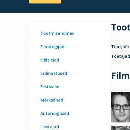
Too
Tootmisandmed
Filmitegijad
Tootjafi
Toetajad
Näitlejad
Film
Esilinastused
Festivalid
Märksõnad
Autoriõigused
Levitajad