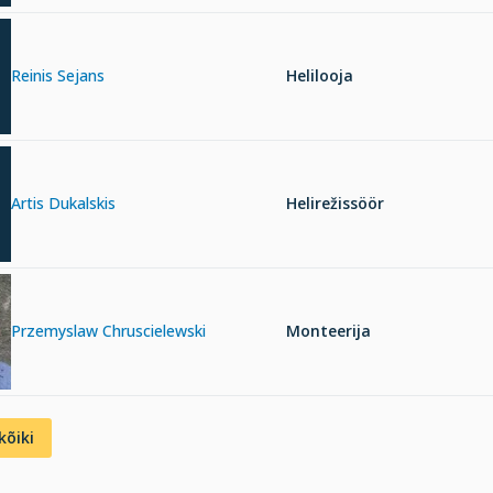
Reinis Sejans
Helilooja
Artis Dukalskis
Helirežissöör
Przemyslaw Chruscielewski
Monteerija
kõiki