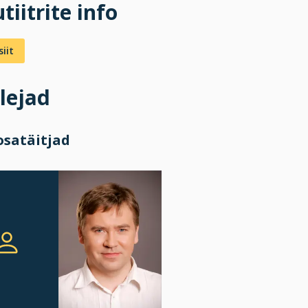
tiitrite info
iit
lejad
osatäitjad