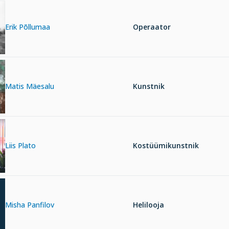
Erik Põllumaa
Operaator
Matis Mäesalu
Kunstnik
Liis Plato
Kostüümikunstnik
Misha Panfilov
Helilooja