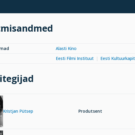
tmisandmed
rmad
Alasti Kino
Eesti Filmi Instituut
Eesti Kultuurkapit
itegijad
Kristjan Pütsep
Produtsent