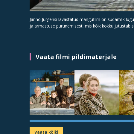
Janno Jürgensi lavastatud mängufilm on südamlik lug
ja armastuse purunemisest, mis kõik kokku jutustab s
Vaata filmi pildimaterjale
Vaata kõiki