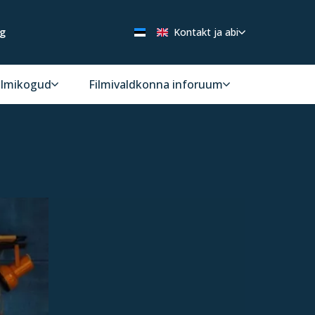
ng
Kontakt ja abi
ilmikogud
Filmivaldkonna inforuum