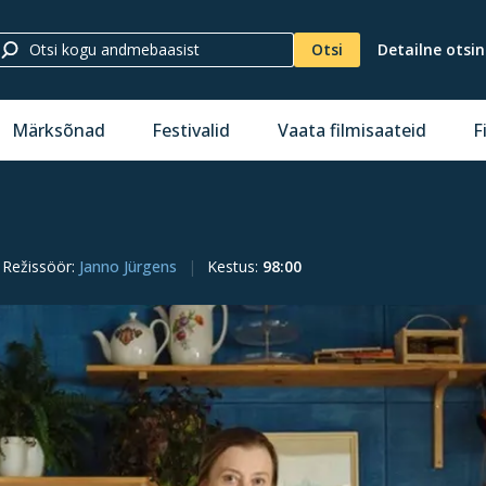
Otsi
Detailne otsi
Märksõnad
Festivalid
Vaata filmisaateid
F
Režissöör
:
Janno Jürgens
Kestus
:
98:00