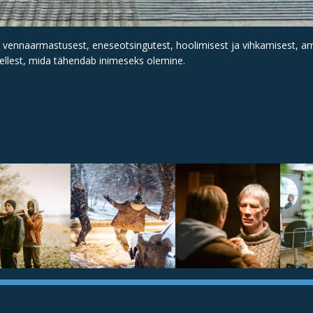
u vennaarmastusest, eneseotsingutest, hoolimisest ja vihkamisest, a
ellest, mida tähendab inimeseks olemine.