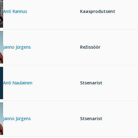
Anti Rannus
Kaasprodutsent
Janno Jürgens
Režissöör
Anti Naulainen
Stsenarist
Janno Jürgens
Stsenarist