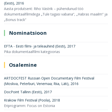
(Eesti)
,
2016
Aasta produtsent: Riho Västrik – pühendunud töö
dokumentaalfilmidega „Tule tagasi vabana“, „Habras maailm“ ja
„Bonus track“
Nominatsioon
EFTA - Eesti filmi- ja teleauhind (Eesti)
,
2017
Pika dokumentaalfilmi kategoorias
Osalemine
ARTDOCFEST Russian Open Documentary Film Festival
(Moskva, Peterburi, Venemaa; Riia, Läti)
,
2016
DocPoint Tallinn (Eesti)
,
2017
Krakow Film Festival (Poola)
,
2018
Eriprogramm: Focus on Estonia