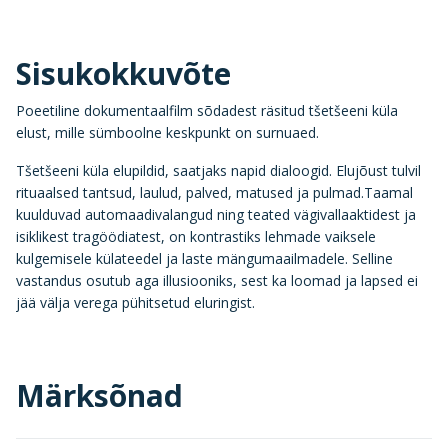
Sisukokkuvõte
Poeetiline dokumentaalfilm sõdadest räsitud tšetšeeni küla
elust, mille sümboolne keskpunkt on surnuaed.
Tšetšeeni küla elupildid, saatjaks napid dialoogid. Elujõust tulvil
rituaalsed tantsud, laulud, palved, matused ja pulmad.Taamal
kuulduvad automaadivalangud ning teated vägivallaaktidest ja
isiklikest tragöödiatest, on kontrastiks lehmade vaiksele
kulgemisele külateedel ja laste mängumaailmadele. Selline
vastandus osutub aga illusiooniks, sest ka loomad ja lapsed ei
jää välja verega pühitsetud eluringist.
Märksõnad