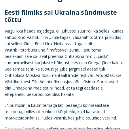
Eesti filmiks sai Ukraina sündmuste
tõttu
Nagu ikka heade asjadega, oli juhustel suur roll ka selles, kuidas
sattus Riho Västrik filmi „Tule tagasi vabana!“ tootma ja kuidas
sai sellest üldse Eesti film. Neli aastat tagasi oli
Västrik Peterburis ühe filmifestivali žüriis. Tänu tema
pealekäimisele sai seal preemia Ohhapkina film „Ljudiki“ –
samanimelisest karjalaste hõimust, kes elab Onega järve kaldal.
Sealsamas tehti ka tutvust ja juba järgmisel aastal tuli
Ohhapkina Moskva dokumentaalfilmide festivalil Artdokfest ise
Västriku käest Tšetšeenia-filmi asjus nõu küsima. Soovitused
olid Ohhapkina meelest nii head, et ta tegi eestlasele
ettepaneku peaprodutsendiks hakata.
„Nõustusin ja käisin temaga läbi peaaegu kolmeaastase
teekonna, milles oli rohkesti kõrghetki, kuid ka raskeid
motivatsioonikriise,“ ütles Västrik, kes juhib stuudiot Vesilind.
Täielikult Eesti film sai sellest aga poliitiliselt keerulise olukorra