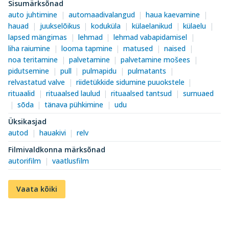
Sisumärksõnad
auto juhtimine
automaadivalangud
haua kaevamine
hauad
juukselõikus
koduküla
külaelanikud
külaelu
lapsed mängimas
lehmad
lehmad vabapidamisel
liha raiumine
looma tapmine
matused
naised
noa teritamine
palvetamine
palvetamine mošees
pidutsemine
pull
pulmapidu
pulmatants
relvastatud valve
riidetükkide sidumine puuokstele
rituaalid
rituaalsed laulud
rituaalsed tantsud
surnuaed
sõda
tänava pühkimine
udu
Üksikasjad
autod
hauakivi
relv
Filmivaldkonna märksõnad
autorifilm
vaatlusfilm
Vaata kõiki