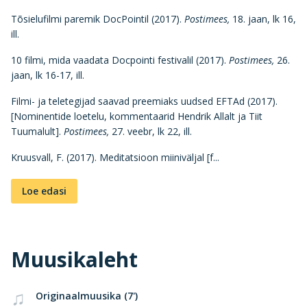
Tõsielufilmi paremik DocPointil (2017).
Postimees,
18. jaan, lk 16,
ill.
10 filmi, mida vaadata Docpointi festivalil (2017).
Postimees,
26.
jaan, lk 16-17, ill.
Filmi- ja teletegijad saavad preemiaks uudsed EFTAd (2017).
[Nominentide loetelu, kommentaarid Hendrik Allalt ja Tiit
Tuumalult].
Postimees,
27. veebr, lk 22, ill.
Kruusvall, F. (2017). Meditatsioon miiniväljal [f...
Loe edasi
Muusikaleht
Originaalmuusika (7')