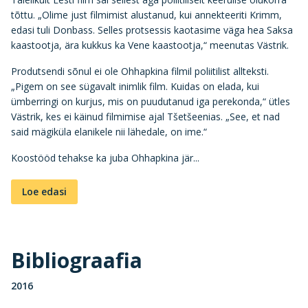
tõttu. „Olime just filmimist alustanud, kui annekteeriti Krimm,
edasi tuli Donbass. Selles protsessis kaotasime väga hea Saksa
kaastootja, ära kukkus ka Vene kaastootja,“ meenutas Västrik.
Produtsendi sõnul ei ole Ohhapkina filmil poliitilist allteksti.
„Pigem on see sügavalt inimlik film. Kuidas on elada, kui
ümberringi on kurjus, mis on puudutanud iga perekonda,“ ütles
Västrik, kes ei käinud filmimise ajal Tšetšeenias. „See, et nad
said mägiküla elanikele nii lähedale, on ime.“
Koostööd tehakse ka juba Ohhapkina jär...
Loe edasi
Bibliograafia
2016