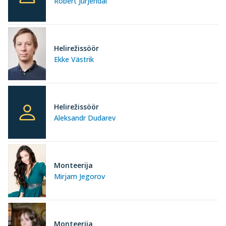
Robert Jürjendal
Helirežissöör
Ekke Västrik
Helirežissöör
Aleksandr Dudarev
Monteerija
Mirjam Jegorov
Monteerija