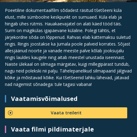
Poeetiline dokumentaalfilm sõdadest räsitud tšetšeeni küla
elust, mille sümboolne keskpunkt on surnuaed. Küla elab ja
hingab ühes rütmis. Hauakaevajatel on alati käed tööd täis.
Surm on mägikülas igapäevane külaline. Polegi tähtis, et
järjekordne sõda on lõppenud. Rahvas elab kättemaksu suletud
ringis. Ringis joostakse ka Jumala poole palveid korrates. Sõjast
allesjäänud noorte ja vanade meeste palve kõlab jooksujalu
ringis lauldes kaugele ning aitab meestel unustada iseennast.
Naiste ülekaal on silmaga märgatav, kuigi millegipärast tundub,
nagu neid polekski nii palju. Tähelepanelikud silmapaarid jälgivad
kõike ja mõistavad kõike. Kui tšetšeenid lahku lähevad, jätavad
nad nägemist sõnadega: tule tagasi vabana!
Vaatamisvõimalused
Vaata treilerit
Vaata filmi pildimaterjale