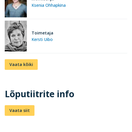
Ksenia Ohhapkina
Toimetaja
Kersti Uibo
Vaata kõiki
Lõputiitrite info
Vaata siit