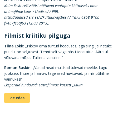
Kolm Eesti režissööri näitavad vaatajate köitmiseks oma
animafilme koos / Uudised / ERR,
http://uudised.err.ee/v/kultuur/8fcbee77-1d75-4958-91bb-
f7457fe5af63 (12.03.2013).
Filmist kriitiku pilguga
Tiina Lokk:
„Pikkov oma tuntud headuses, aga siingi jäi natuke
puudu loo selgusest. Tehniliselt väga hästi teostatud. Ääretult
võluvana mõjus Tallinna vanalinn.“
Roman Baskin:
„Vanad head multikad tulevad meelde. Lugu
jookseb, lihtne ja haarav, tegelased huvitavad, ja mis põhiline:
vaimukas!“
Eksperdid hindavad: Lastefilmide kassett „Multi...
Loe edasi