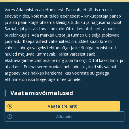
Vares Ada unistab abiellumisest. Ta usub, et tähtis on olla
edevalt riides, kõik muu tuleb iseenesest – kirikuõpetaja paneb
ju alati paari kõige uhkema kleidiga tüdruku ja nägusama poisi!
Samal ajal jalutab linnas arhitekt Otto, kes otsib kohta uuele
pilvelõhkujale. Ada märkab Ottot ja tunneb üle selja jooksvaid
judinaid... Käepärastest vahenditest pruutkleit saab kiiresti
valmis. Jahuga valgeks tehtud nägu ja ketšupiga joonistatud
huuled mõjuvad lummavalt. Hallist varesest saab
ekstravagantne vampnaine ning juba ta ongi Ottol käest kinni ja
altari ees. Pulmatseremoonia läheb ladusalt, kuid siis saabub
argipäev. Ada hakkab kahtlema, kas võõraste sulgedega
ehtimine on ikka kõige õigem tee õnnele.
Vaatamisvõimalused
Vaata treilerit
Arkaader