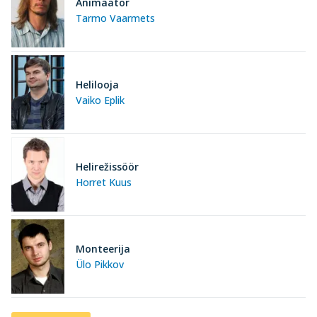
Animaator
Tarmo Vaarmets
Helilooja
Vaiko Eplik
Helirežissöör
Horret Kuus
Monteerija
Ülo Pikkov