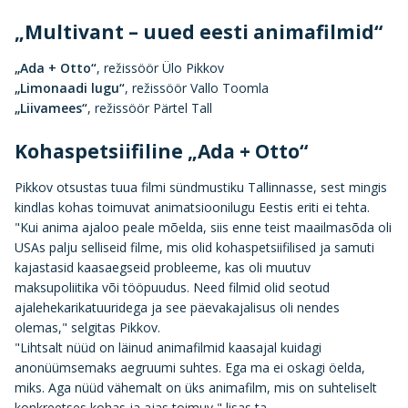
„Multivant – uued eesti animafilmid“
„Ada + Otto“
, režissöör Ülo Pikkov
„Limonaadi lugu“
, režissöör Vallo Toomla
„Liivamees“
, režissöör Pärtel Tall
Kohaspetsiifiline „Ada + Otto“
Pikkov otsustas tuua filmi sündmustiku Tallinnasse, sest mingis
kindlas kohas toimuvat animatsioonilugu Eestis eriti ei tehta.
"Kui anima ajaloo peale mõelda, siis enne teist maailmasõda oli
USAs palju selliseid filme, mis olid kohaspetsiifilised ja samuti
kajastasid kaasaegseid probleeme, kas oli muutuv
maksupoliitika või tööpuudus. Need filmid olid seotud
ajalehekarikatuuridega ja see päevakajalisus oli nendes
olemas," selgitas Pikkov.
"Lihtsalt nüüd on läinud animafilmid kaasajal kuidagi
anonüümsemaks aegruumi suhtes. Ega ma ei oskagi öelda,
miks. Aga nüüd vähemalt on üks animafilm, mis on suhteliselt
konkreetses kohas ja ajas toimuv," lisas ta.