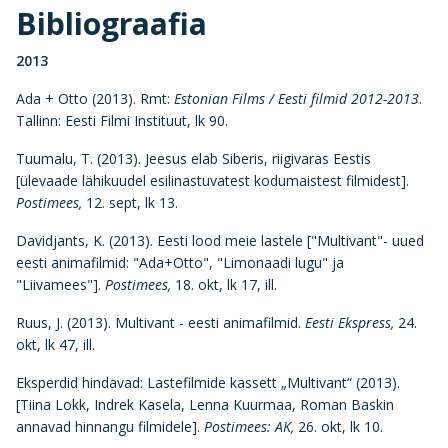
Bibliograafia
2013
Ada + Otto (2013). Rmt:
Estonian Films / Eesti filmid 2012-2013
.
Tallinn: Eesti Filmi Instituut, lk 90.
Tuumalu, T. (2013). Jeesus elab Siberis, riigivaras Eestis
[ülevaade lähikuudel esilinastuvatest kodumaistest filmidest].
Postimees,
12. sept, lk 13.
Davidjants, K. (2013). Eesti lood meie lastele ["Multivant"- uued
eesti animafilmid: "Ada+Otto", "Limonaadi lugu" ja
"Liivamees"].
Postimees,
18. okt, lk 17, ill.
Ruus, J. (2013). Multivant - eesti animafilmid.
Eesti Ekspress,
24.
okt, lk 47, ill.
Eksperdid hindavad: Lastefilmide kassett „Multivant“ (2013).
[Tiina Lokk, Indrek Kasela, Lenna Kuurmaa, Roman Baskin
annavad hinnangu filmidele].
Postimees
: AK,
26. okt, lk 10.