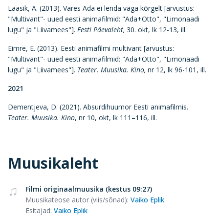
Laasik, A. (2013). Vares Ada ei lenda väga kõrgelt [arvustus:
"Multivant"- uued eesti animafilmid: "Ada+Otto", "Limonaadi
lugu" ja "Liivamees"].
Eesti Päevaleht,
30. okt, lk 12-13, ill.
Eimre, E. (2013). Eesti animafilmi multivant [arvustus:
"Multivant"- uued eesti animafilmid: "Ada+Otto", "Limonaadi
lugu" ja "Liivamees"].
Teater. Muusika. Kino,
nr 12, lk 96-101, ill.
2021
Dementjeva, D. (2021). Absurdihuumor Eesti animafilmis.
Teater. Muusika. Kino
, nr 10, okt, lk 111–116, ill.
Muusikaleht
Filmi originaalmuusika (kestus 09:27)
Muusikateose autor (viis/sõnad)
:
Vaiko Eplik
Esitajad
:
Vaiko Eplik