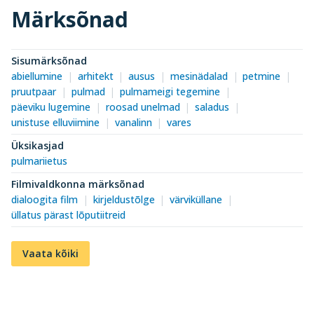
Märksõnad
Sisumärksõnad
abiellumine
arhitekt
ausus
mesinädalad
petmine
pruutpaar
pulmad
pulmameigi tegemine
päeviku lugemine
roosad unelmad
saladus
unistuse elluviimine
vanalinn
vares
Üksikasjad
pulmariietus
Filmivaldkonna märksõnad
dialoogita film
kirjeldustõlge
värviküllane
üllatus pärast lõputiitreid
Vaata kõiki