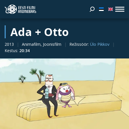
Ada + Otto
2013
Animafilm, Joonisfilm
Režissöör
:
Ülo Pikkov
Kestus
:
20:34