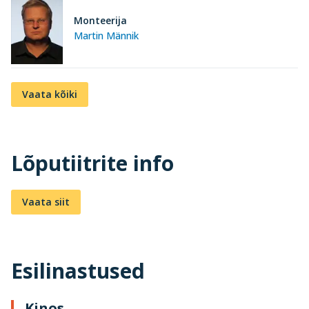
Monteerija
Martin Männik
Vaata kõiki
Lõputiitrite info
Vaata siit
Esilinastused
Kinos