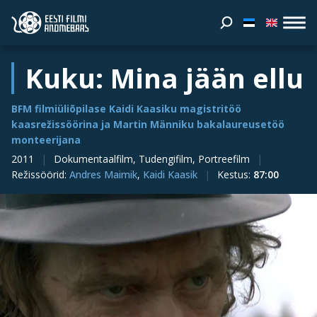
Kuku: Mina jään ellu
BFM filmiüliõpilase Kaidi Kaasiku magistritöö
kaasrežissöörina ja Martin Männiku bakalaureusetöö
monteerijana
2011
Dokumentaalfilm, Tudengifilm, Portreefilm
Režissöörid
:
Andres Maimik
,
Kaidi Kaasik
Kestus
:
87:00