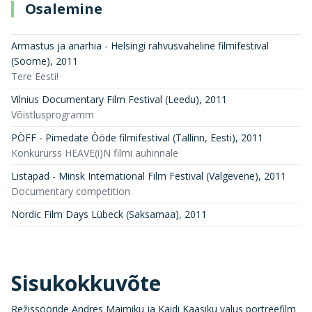
Osalemine
Armastus ja anarhia - Helsingi rahvusvaheline filmifestival
(Soome)
,
2011
Tere Eesti!
Vilnius Documentary Film Festival (Leedu)
,
2011
Võistlusprogramm
PÖFF - Pimedate Ööde filmifestival (Tallinn, Eesti)
,
2011
Konkururss HEAVE(i)N filmi auhinnale
Listapad - Minsk International Film Festival (Valgevene)
,
2011
Documentary competition
Nordic Film Days Lübeck (Saksamaa)
,
2011
Sisukokkuvõte
Režissööride Andres Maimiku ja Kaidi Kaasiku valus portreefilm