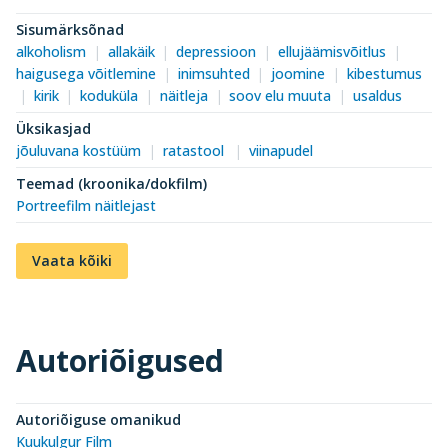
Sisumärksõnad
alkoholism
allakäik
depressioon
ellujäämisvõitlus
haigusega võitlemine
inimsuhted
joomine
kibestumus
kirik
koduküla
näitleja
soov elu muuta
usaldus
Üksikasjad
jõuluvana kostüüm
ratastool
viinapudel
Teemad (kroonika/dokfilm)
Portreefilm näitlejast
Vaata kõiki
Autoriõigused
Autoriõiguse omanikud
Kuukulgur Film