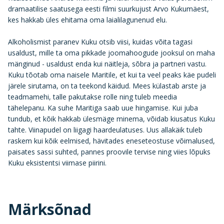
dramaatilise saatusega eesti filmi suurkujust Arvo Kukumäest,
kes hakkab üles ehitama oma laialilagunenud elu.
Alkoholismist paranev Kuku otsib viisi, kuidas võita tagasi
usaldust, mille ta oma pikkade joomahoogude jooksul on maha
mänginud - usaldust enda kui näitleja, sõbra ja partneri vastu.
Kuku tõotab oma naisele Maritile, et kui ta veel peaks käe pudeli
järele sirutama, on ta teekond käidud. Mees külastab arste ja
teadmamehi, talle pakutakse rolle ning tuleb meedia
tähelepanu. Ka suhe Maritiga saab uue hingamise. Kui juba
tundub, et kõik hakkab ülesmäge minema, võidab kiusatus Kuku
tahte. Viinapudel on liigagi haardeulatuses. Uus allakäik tuleb
raskem kui kõik eelmised, hävitades eneseteostuse võimalused,
paisates sassi suhted, pannes proovile tervise ning viies lõpuks
Kuku eksistentsi viimase piirini.
Märksõnad