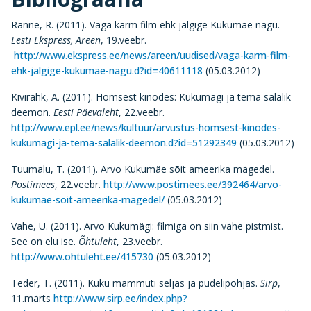
Ranne, R. (2011). Väga karm film ehk jälgige Kukumäe nägu.
Eesti Ekspress, Areen
, 19.veebr.
http://www.ekspress.ee/news/areen/uudised/vaga-karm-film-
ehk-jalgige-kukumae-nagu.d?id=40611118
(05.03.2012)
Kivirähk, A. (2011). Homsest kinodes: Kukumägi ja tema salalik
deemon.
Eesti Päevaleht
, 22.veebr.
http://www.epl.ee/news/kultuur/arvustus-homsest-kinodes-
kukumagi-ja-tema-salalik-deemon.d?id=51292349
(05.03.2012)
Tuumalu, T. (2011). Arvo Kukumäe sõit ameerika mägedel.
Postimees
, 22.veebr.
http://www.postimees.ee/392464/arvo-
kukumae-soit-ameerika-magedel/
(05.03.2012)
Vahe, U. (2011). Arvo Kukumägi: filmiga on siin vähe pistmist.
See on elu ise.
Õhtuleht
, 23.veebr.
http://www.ohtuleht.ee/415730
(05.03.2012)
Teder, T. (2011). Kuku mammuti seljas ja pudelipõhjas.
Sirp
,
11.märts
http://www.sirp.ee/index.php?