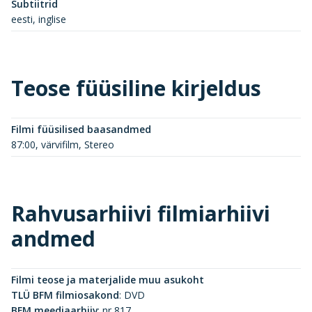
Subtiitrid
eesti, inglise
Teose füüsiline kirjeldus
Filmi füüsilised baasandmed
87:00, värvifilm, Stereo
Rahvusarhiivi filmiarhiivi
andmed
Filmi teose ja materjalide muu asukoht
TLÜ BFM filmiosakond
:
DVD
BFM meediaarhiiv
:
nr 817