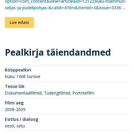
option=com_content&view=article&id=12122:kuku-mammuti-
seljas-ja-pudelipohjas-&catid=4:film&Itemid=3&issue=3336
...
Loe edasi
Pealkirja täiendandmed
Rööppealkiri
Kuku: I Will Survive
Teose liik
Dokumentaalfilmid, Tudengifilmid, Portreefilm
Filmi aeg
2008-2009
Esitlus / dialoog
eesti, setu