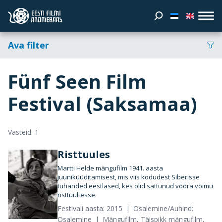
Ava filter
Fünf Seen Film
Festival (Saksamaa)
Vasteid: 1
Risttuules
Martti Helde mängufilm 1941. aasta
juuniküüditamisest, mis viis kodudest Siberisse
tuhanded eestlased, kes olid sattunud võõra võimu
risttuultesse.
Festivali aasta: 2015
Osalemine/Auhind:
Osalemine
Mängufilm, Täispikk mängufilm,