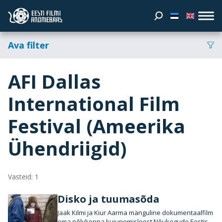
Ava filter
AFI Dallas
International Film
Festival (Ameerika
Ühendriigid)
Vasteid: 1
Disko ja tuumasõda
Jaak Kilmi ja Kiur Aarma mänguline dokumentaalfilm
oma põlvkonna kujunemisloost Nõukogude Eestis,