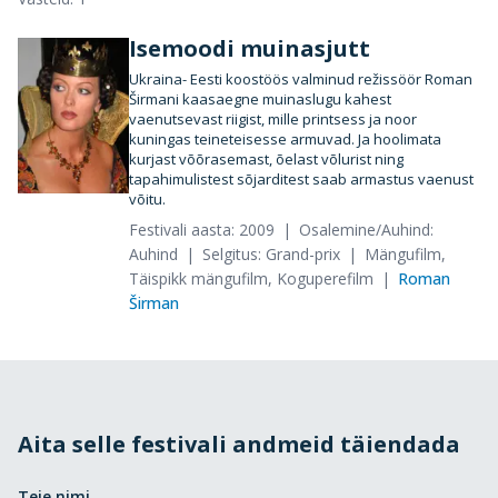
Isemoodi muinasjutt
Ukraina- Eesti koostöös valminud režissöör Roman
Širmani kaasaegne muinaslugu kahest
vaenutsevast riigist, mille printsess ja noor
kuningas teineteisesse armuvad. Ja hoolimata
kurjast võõrasemast, õelast võlurist ning
tapahimulistest sõjarditest saab armastus vaenust
võitu.
Festivali aasta: 2009
Osalemine/Auhind:
Auhind
Selgitus: Grand-prix
Mängufilm,
Täispikk mängufilm, Koguperefilm
Roman
Širman
Aita selle festivali andmeid täiendada
Teie nimi