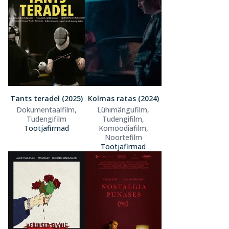
Tants teradel (2025)
Kolmas ratas (2024)
Dokumentaalfilm,
Lühimängufilm,
Tudengifilm
Tudengifilm,
Tootjafirmad
Komöödiafilm,
Noortefilm
Tootjafirmad