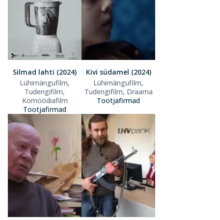
Silmad lahti (2024)
Kivi südamel (2024)
Lühimängufilm,
Lühimängufilm,
Tudengifilm,
Tudengifilm, Draama
Komöödiafilm
Tootjafirmad
Tootjafirmad