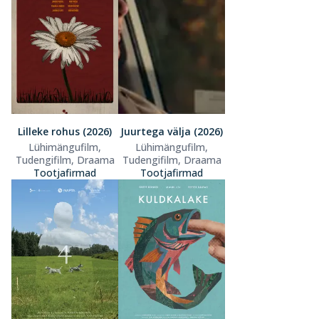
Lilleke rohus (2026)
Juurtega välja (2026)
Lühimängufilm,
Lühimängufilm,
Tudengifilm, Draama
Tudengifilm, Draama
Tootjafirmad
Tootjafirmad