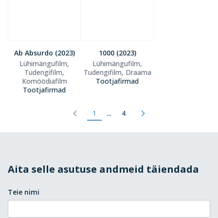
Ab Absurdo (2023)
1000 (2023)
Lühimängufilm,
Lühimängufilm,
Tudengifilm,
Tudengifilm, Draama
Komöödiafilm
Tootjafirmad
Tootjafirmad
1
...
4
Aita selle asutuse andmeid täiendada
Teie nimi