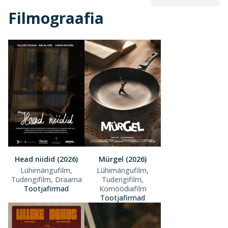
Filmograafia
Head niidid (2026)
Mürgel (2026)
Lühimängufilm,
Lühimängufilm,
Tudengifilm, Draama
Tudengifilm,
Tootjafirmad
Komöödiafilm
Tootjafirmad