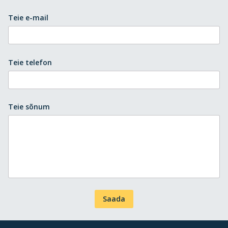
Teie e-mail
Teie telefon
Teie sõnum
Saada