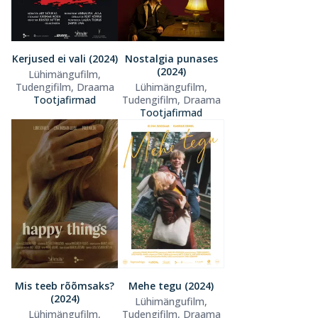
Kerjused ei vali (2024)
Nostalgia punases
(2024)
Lühimängufilm,
Tudengifilm, Draama
Lühimängufilm,
Tootjafirmad
Tudengifilm, Draama
Tootjafirmad
Mis teeb rõõmsaks?
Mehe tegu (2024)
(2024)
Lühimängufilm,
Lühimängufilm,
Tudengifilm, Draama